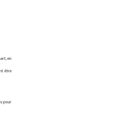
art, en
nt être
es pour