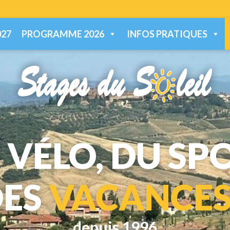
27
PROGRAMME 2026
INFOS PRATIQUES
 VÉLO, DU SP
DES
VACANCES
depuis 1996