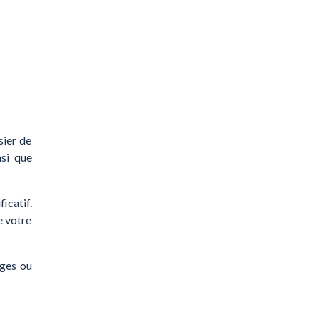
sier de
nsi que
icatif.
e votre
ages ou