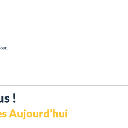
our,
s !
dès Aujourd’hui