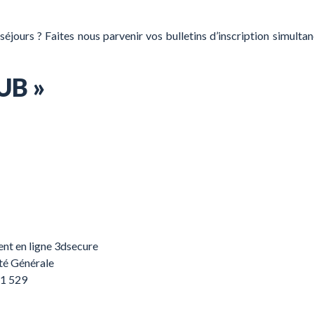
séjours ? Faites nous parvenir vos bulletins d’inscription simulta
LUB »
nt en ligne 3dsecure
té Générale
1 529