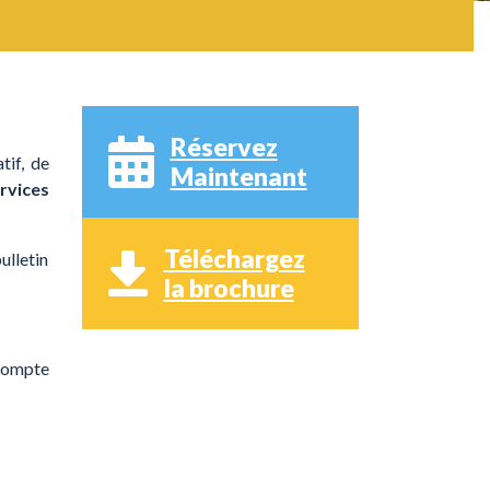
Réservez
tif, de
Maintenant
rvices
Téléchargez
ulletin
la brochure
acompte