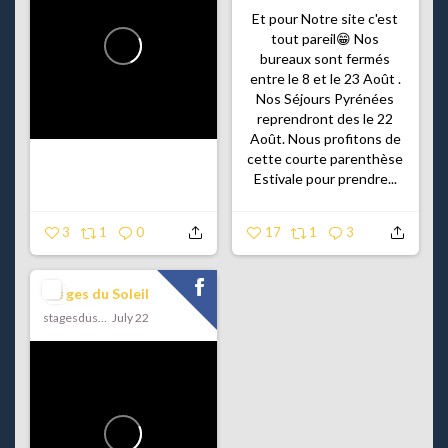
Et pour Notre site c'est
tout pareil😁
Nos
bureaux sont fermés
entre le 8 et le 23 Août .
Nos Séjours Pyrénées
reprendront des le 22
Août.
Nous profitons de
cette courte parenthèse
Estivale pour prendre...
3
1
0
17
1
3
Stages du Soleil
stagesdusoleil
July 22