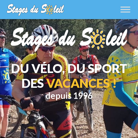
DU VÉLO, DU SPORT
DES
VACANCES !
depuis 1996