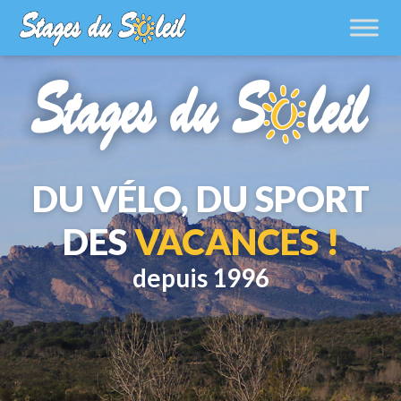
DU VÉLO, DU SPORT
DES
VACANCES !
depuis 1996