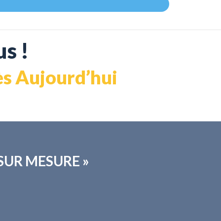
s !
dès Aujourd’hui
 « SUR MESURE »