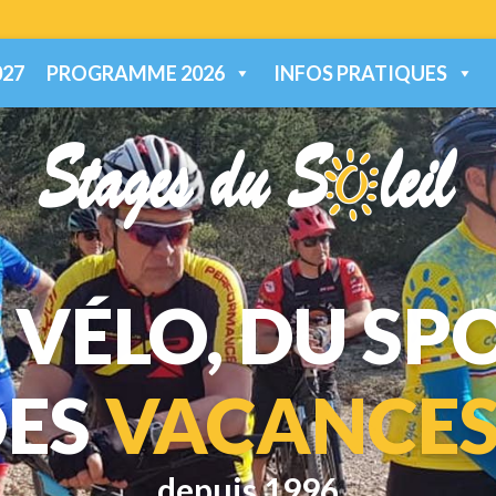
27
PROGRAMME 2026
INFOS PRATIQUES
 VÉLO, DU SP
DES
VACANCES
depuis 1996