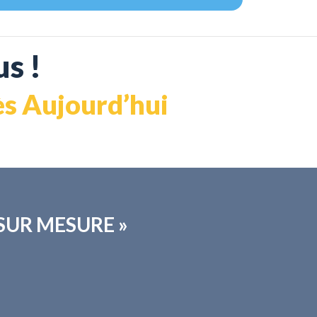
s !
dès Aujourd’hui
 « SUR MESURE »